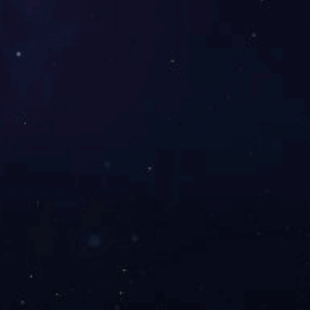
一篇：
郑州车站供水泵更换完毕
一篇：
出口产品分批次陆续发货
乐竞(中国)
新闻动态
公司介绍
公司新闻
总经理致词
视频新闻
发展历程
行业新闻
企业文化
资质荣誉