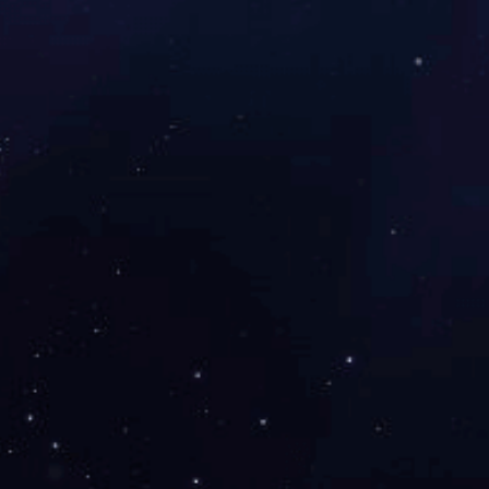
上
下
产品与服务
支持
产品类别
常见问题
应用
技术能力
查找产品
制造能力
业绩样板
测试能力
现场案例
参观考察
服务
投诉与建议