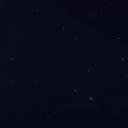
联系我们
联系方式
销售网点
加入我们
邮箱登录