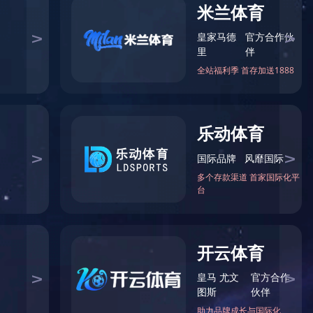
强排水泵准备发货
发布人：神龙泵业
的正式生产。经选型，采用我司QJT系列强排泵对竖井内
60KW，2用一备，3级排水，预计在2个月时间内将竖井内
证该泵稳定运行，采用国内知名软启，以满足现场对泵的
列多级泵作为主排水泵，首级排水泵本次一并发出，后续